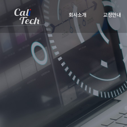
회사소개
교정안내
회사소개
교정안내
인사말
교정인정항목
인정서
교정주기대상
공평성 선언문
교정절차
찾아오시는 길
교정수수료