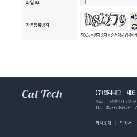
파일 #2
숫
음
자동등록방지
듣
자동등록방지 숫자를 순서대로 입력하세
(주)캘리테크 대표 
주소 :
부산광역시 강서구 
TEL :
051-973-3839
FA
회사소개
인정서