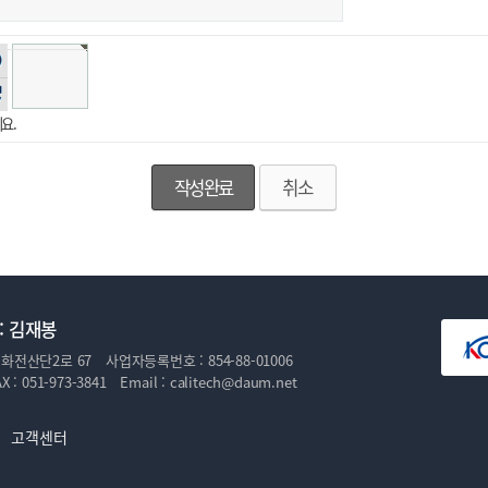
자
성
기
요.
취소
: 김재봉
화전산단2로 67
사업자등록번호 :
854-88-01006
X :
051-973-3841
Email :
calitech@daum.net
고객센터