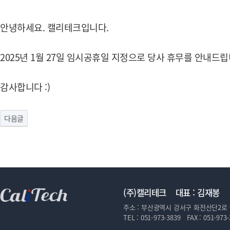
안녕하세요. 캘리테크입니다.
2025년 1월 27일 임시공휴일 지정으로 당사 휴무를 안내드립
감사합니다 :)
다음글
(주)캘리테크 대표 : 김재봉
주소 :
부산광역시 강서구 화전산단2로 
TEL :
051-973-3839
FAX :
051-973-