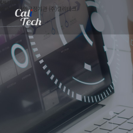
CALI TECH
KOLAS 공인교정기관 (주)캘리테크
회사소개
교정안내
교정
인사말
교정인정항목
교정의
인정서
교정주기대상
공평성 선언문
교정절차
찾아오시는 길
교정수수료